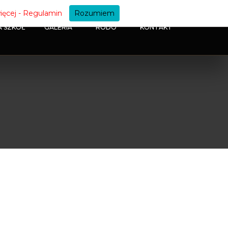
ięcej - Regulamin
Rozumiem
A SZKÓŁ
GALERIA
RODO
KONTAKT