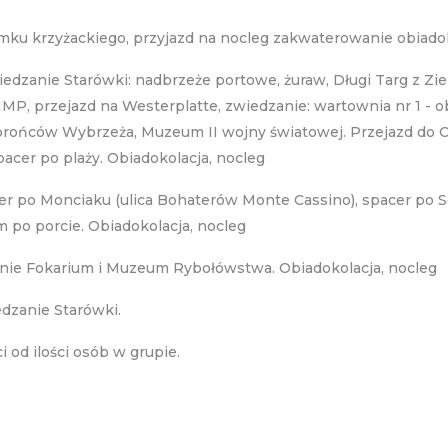
mku krzyżackiego, przyjazd na nocleg zakwaterowanie obiadok
iedzanie Starówki: nadbrzeże portowe, żuraw, Długi Targ z Zi
MP, przejazd na Westerplatte, zwiedzanie: wartownia nr 1 -
brońców Wybrzeża, Muzeum II wojny światowej. Przejazd do O
acer po plaży. Obiadokolacja, nocleg
cer po Monciaku (ulica Bohaterów Monte Cassino), spacer po S
 po porcie. Obiadokolacja, nocleg
zanie Fokarium i Muzeum Rybołówstwa. Obiadokolacja, nocleg
edzanie Starówki.
 od ilości osób w grupie.