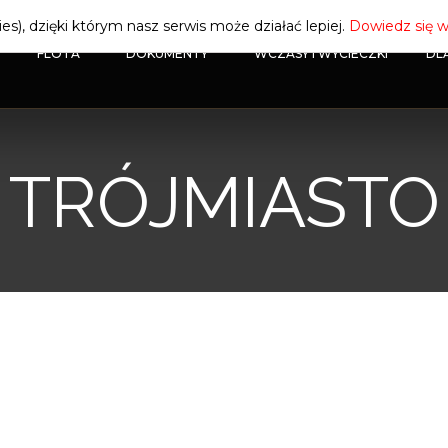
es), dzięki którym nasz serwis może działać lepiej.
Dowiedz się w
FLOTA
DOKUMENTY
WCZASY I WYCIECZKI
DL
TRÓJMIASTO