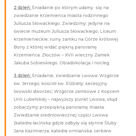
2 dzień:
Śniadanie po którym udamy się na
zwiedzanie Krzemieńca miasta rodzinnego
Juliusza Słowackiego. Zwiedzimy: jedyne na
świecie muzeum Juliusza Słowackiego; Liceum
krzemienieckie; ruiny zamku na Górze królowej
Bony z której widać piękną panoramę
Krzemieńca. Złoczów – XVII wieczny Zamek
Jakuba Sobieskiego. Obiadokolacja i nocleg.
3 dzień:
Śniadanie, zwiedzanie Lwowa: Wzgórze
św. Jerzego; kościół św. Elżbiety; secesyjny
lwowski dworzec; Wzgórze zamkowe z Kopcem
Unii Lubelskiej – najwyższy punkt Lwowa, skąd
zobaczymy przepiękną panoramę miasta.
Zwiedzanie średniowiecznej części Lwowa
(katedra łacińska gdzie odbyły się słynne Śluby
Jana Kazimierza; katedra ormiańska; cerkiew